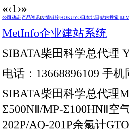
«
‹
1
›
»
公司动态
|
产品资讯
|
友情链接
|
HOKUYO日本北阳
|
站内搜索
|
IIJ
MetInfo企业建站系统
SIBATA柴田科学总代理
电话：13668896109 手
SIBATA柴田科学总代理MP-Σ
Σ500NⅡ/MP-Σ100HNⅡ
202P/AQ-201P余氯计GTO-