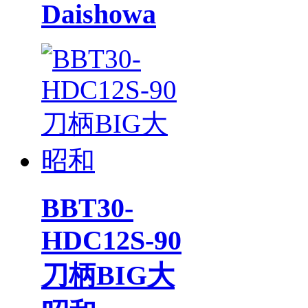
Daishowa
BBT30-
HDC12S-90
刀柄BIG大