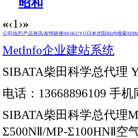
昭和
«
‹
1
›
»
公司动态
|
产品资讯
|
友情链接
|
HOKUYO日本北阳
|
站内搜索
|
IIJ
MetInfo企业建站系统
SIBATA柴田科学总代理
电话：13668896109 手
SIBATA柴田科学总代理MP-Σ
Σ500NⅡ/MP-Σ100HNⅡ