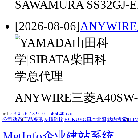
SAWAMURA SS32GJ-
[2026-08-06]
ANYWIR
ANYWIRE三菱A40S
«
‹
1
2
3
4
5
6
7
8
9
10
...
404
405
›
»
公司动态
|
产品资讯
|
友情链接
|
HOKUYO日本北阳
|
站内搜索
|
IIJ
MetInfo企业建站系统