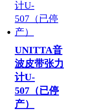
UNITTA音
波皮带张力
计U-
507（已停
产）