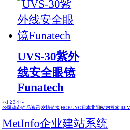
UVS-30紫外
线安全眼镜
Funatech
«
‹
1
2
3
4
›
»
公司动态
|
产品资讯
|
友情链接
|
HOKUYO日本北阳
|
站内搜索
|
IIJ
MetInfo企业建站系统